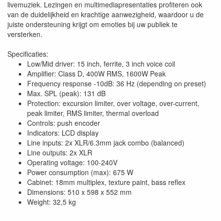
livemuziek. Lezingen en multimediapresentaties profiteren ook
van de duidelijkheid en krachtige aanwezigheid, waardoor u de
juiste ondersteuning krijgt om emoties bij uw publiek te
versterken.
Specificaties:
Low/Mid driver: 15 inch, ferrite, 3 inch voice coil
Amplifier: Class D, 400W RMS, 1600W Peak
Frequency response -10dB: 36 Hz (depending on preset)
Max. SPL (peak): 131 dB
Protection: excursion limiter, over voltage, over-current,
peak limiter, RMS limiter, thermal overload
Controls: push encoder
Indicators: LCD display
Line inputs: 2x XLR/6.3mm jack combo (balanced)
Line outputs: 2x XLR
Operating voltage: 100-240V
Power consumption (max): 675 W
Cabinet: 18mm multiplex, texture paint, bass reflex
Dimensions: 510 x 598 x 552 mm
Weight: 32,5 kg