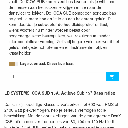
voelt. De ICOA SUB kan zoveel bas leveren als je wilt - om
de mensen aan het rocken te krijgen en ze naar de
dansvloer te lokken. De ICOA SUB pompt een serieuze bas
en geeft je meer hoofdruimte en een helderder geluid. Dit
komt doordat je subwoofer de hoofdluidspreker ontlast,
wiens woofers nu minder worden belast door
hoogenergetische basimpulsen, wat resulteert in minder
intermodulatievervorming. Zelfs bij hogere volumes wordt het
geluid niet gedempt. Stemmen en instrumenten blijven
kristalhelder.
Lage voorraad. Direct leverbaar.
LD SYSTEMS ICOA SUB 15A: Actieve Sub 15" Bass reflex
Dankzij zijn krachtige Klasse D-versterker met 600 watt RMS of
2400 watt piekvermogen, heb je serieus vermogen tot je
beschikking. Met de voorinstellingen van de geïntegreerde DynX
DSP - die crossover-frequenties van 80, 100 en 120 Hz biedt -
kun je je ICOA SUB perfect in balans brengen met je systeem.