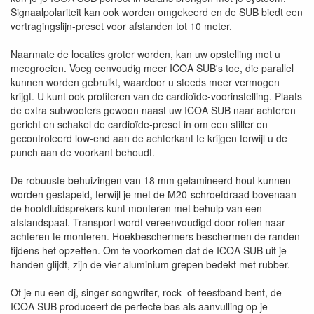
Signaalpolariteit kan ook worden omgekeerd en de SUB biedt een
vertragingslijn-preset voor afstanden tot 10 meter.
Naarmate de locaties groter worden, kan uw opstelling met u
meegroeien. Voeg eenvoudig meer ICOA SUB's toe, die parallel
kunnen worden gebruikt, waardoor u steeds meer vermogen
krijgt. U kunt ook profiteren van de cardioïde-voorinstelling. Plaats
de extra subwoofers gewoon naast uw ICOA SUB naar achteren
gericht en schakel de cardioïde-preset in om een ​​stiller en
gecontroleerd low-end aan de achterkant te krijgen terwijl u de
punch aan de voorkant behoudt.
De robuuste behuizingen van 18 mm gelamineerd hout kunnen
worden gestapeld, terwijl je met de M20-schroefdraad bovenaan
de hoofdluidsprekers kunt monteren met behulp van een
afstandspaal. Transport wordt vereenvoudigd door rollen naar
achteren te monteren. Hoekbeschermers beschermen de randen
tijdens het opzetten. Om te voorkomen dat de ICOA SUB uit je
handen glijdt, zijn de vier aluminium grepen bedekt met rubber.
Of je nu een dj, singer-songwriter, rock- of feestband bent, de
ICOA SUB produceert de perfecte bas als aanvulling op je