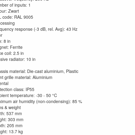
ber of inputs: 1
our: Zwart
 code: RAL 9005
ocessing
quency response (-3 dB, rel. Avg): 43 Hz
er
e: 8 in
net: Ferrite
e coil: 2.5 in
sive radiator: 10 in
ssis material: Die-cast aluminium, Plastic
nt grille material: Aluminium
ntal
tection class: IP55
ient temperature: -30 - 50 °C
imum air humidity (non-condensing): 85 %
s & weight
th: 537 mm
ght: 303 mm
th: 205 mm
ght: 13.7 kg