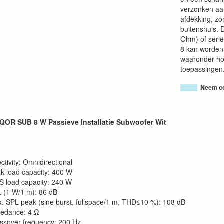
verzonken aan
afdekking, zo
buitenshuis. 
Ohm) of seri
8 kan worden 
waaronder hor
toepassingen
Neem co
OR SUB 8 W Passieve Installatie Subwoofer Wit
ectivity: Omnidirectional
k load capacity: 400 W
 load capacity: 240 W
 (1 W/1 m): 86 dB
. SPL peak (sine burst, fullspace/1 m, THD≤10 %): 108 dB
edance: 4 Ω
ssover frequency: 200 Hz