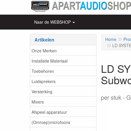
Naar de WEBSHOP
Artikelen
Home
Pro
LD SYSTE
Onze Merken
Installatie Materiaal
LD SY
Toebehoren
Subwo
Luidsprekers
Versterking
per stuk
G
Mixers
Afspeel apparatuur
(Omroep)microfoons