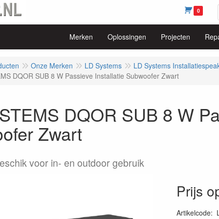
0
Merken
Oplossingen
Projecten
Repa
ducten
Onze Merken
LD Systems
LD Systems Installatiespea
MS DQOR SUB 8 W Passieve Installatie Subwoofer Zwart
STEMS DQOR SUB 8 W Passi
ofer Zwart
eschik voor in- en outdoor gebruik
Prijs 
Artikelcode
: