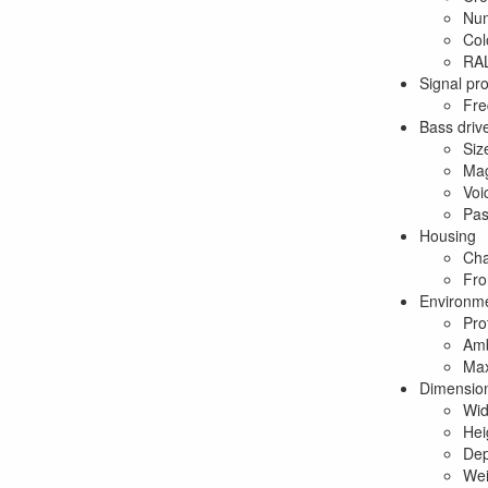
Num
Col
RAL
Signal pr
Fre
Bass driv
Siz
Mag
Voic
Pas
Housing
Cha
Fro
Environme
Pro
Amb
Max
Dimension
Wid
Hei
Dep
Wei