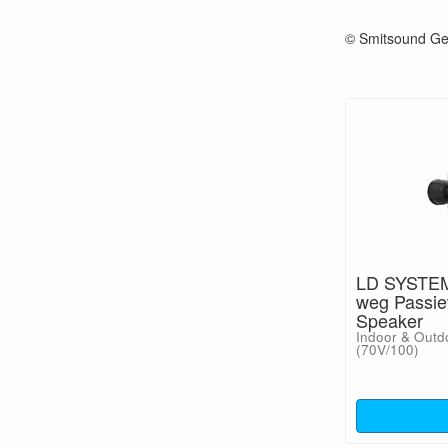
© Smitsound Ge
LD SYSTEM
weg Passiev
Speaker
Indoor & Outd
(70V/100)