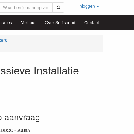
Inloggen
Zoeken
raties
Verhuur
Over Smitsound
Contact
kers
eve Installatie
op aanvraag
LDDQORSUB8A