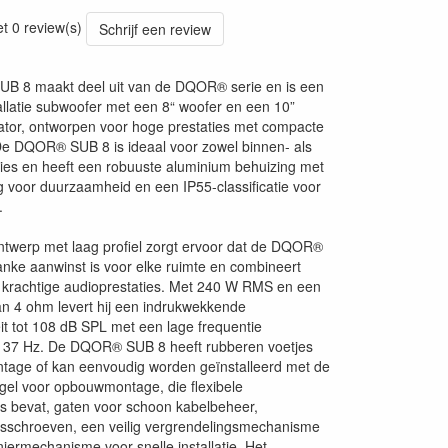
37
et 0 review(s)
Schrijf een review
 8 maakt deel uit van de DQOR® serie en is een
allatie subwoofer met een 8“ woofer en een 10”
ator, ontworpen voor hoge prestaties met compacte
De DQOR® SUB 8 is ideaal voor zowel binnen- als
aties en heeft een robuuste aluminium behuizing met
 voor duurzaamheid en een IP55-classificatie voor
.
ntwerp met laag profiel zorgt ervoor dat de DQOR®
nke aanwinst is voor elke ruimte en combineert
 krachtige audioprestaties. Met 240 W RMS en een
n 4 ohm levert hij een indrukwekkende
eit tot 108 dB SPL met een lage frequentie
ot 37 Hz. De DQOR® SUB 8 heeft rubberen voetjes
tage of kan eenvoudig worden geïnstalleerd met de
gel voor opbouwmontage, die flexibele
s bevat, gaten voor schoon kabelbeheer,
gsschroeven, een veilig vergrendelingsmechanisme
iermechanisme voor snelle installatie. Het