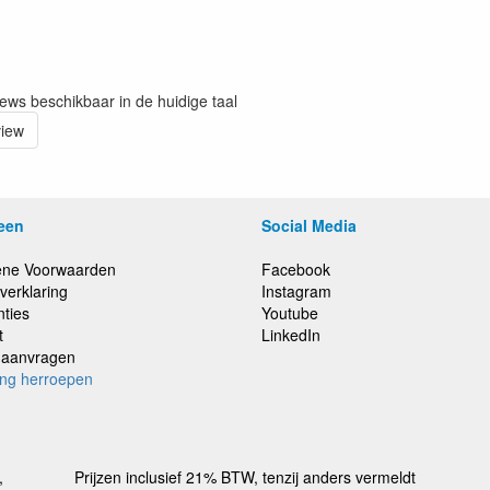
iews beschikbaar in de huidige taal
view
een
Social Media
ne Voorwaarden
Facebook
verklaring
Instagram
nties
Youtube
t
LinkedIn
e aanvragen
ing herroepen
,
Prijzen inclusief 21% BTW, tenzij anders vermeldt