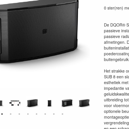
40495219406
0 ster(ren) m
De DQOR® SUB
passieve inst
passieve radi
afmetingen. 
buiteninstall
poedercoating
buitengebruik
Het strakke o
SUB 8 een sla
esthetiek met
impedantie va
geluidskwalit
uitbreiding t
voor vloermon
optionele beu
montageoptie
vergrendelin
en een scharn