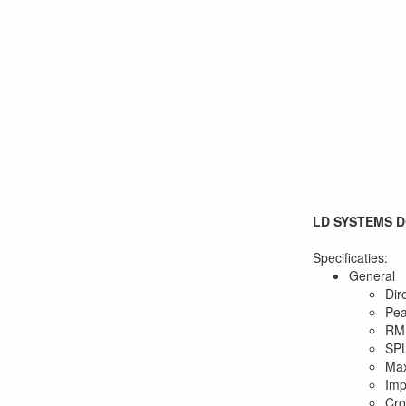
LD SYSTEMS DQ
Specificaties:
General
Dir
Pea
RMS
SPL
Max
Imp
Cro