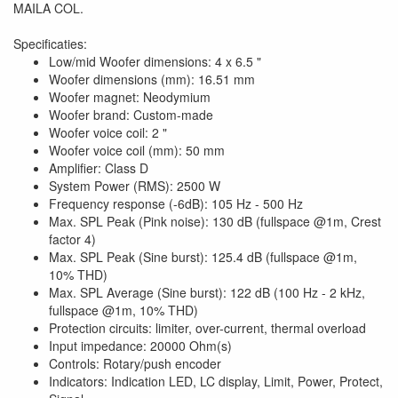
MAILA COL.
Specificaties:
Low/mid Woofer dimensions: 4 x 6.5 "
Woofer dimensions (mm): 16.51 mm
Woofer magnet: Neodymium
Woofer brand: Custom-made
Woofer voice coil: 2 "
Woofer voice coil (mm): 50 mm
Amplifier: Class D
System Power (RMS): 2500 W
Frequency response (-6dB): 105 Hz - 500 Hz
Max. SPL Peak (Pink noise): 130 dB (fullspace @1m, Crest
factor 4)
Max. SPL Peak (Sine burst): 125.4 dB (fullspace @1m,
10% THD)
Max. SPL Average (Sine burst): 122 dB (100 Hz - 2 kHz,
fullspace @1m, 10% THD)
Protection circuits: limiter, over-current, thermal overload
Input impedance: 20000 Ohm(s)
Controls: Rotary/push encoder
Indicators: Indication LED, LC display, Limit, Power, Protect,