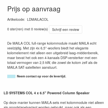
Prijs op aanvraag
Artikelcode
:
LDMAILACOL
4049521634451
0 ster(ren) met 0 review(s)
Schrijf een review
De MAILA COL full-range kolommodule maakt MAILA echt
veelzijdig. Met zijn 4x 6,5''-woofers biedt het elegante
kolomelement niet alleen een uitgebreid laag-middenbereik,
maar bevat het ook een 4-kanaals DSP-versterker met een
totaal vermogen van 2,5 kW, die zowel de kolom zelf als de
MAILA SAT-satellieten aanstuurt.
Neem contact op voor de levertijd.
LD SYSTEMS COL 4 x 6.5" Powered Column Speaker
Op deze manier kunnen MAILA-sets met kolommodule niet alleen
als grondstapelvariant worden gebruikt, maar ook als een