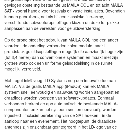
gevlogen opstelling bestaande uit MAILA COL en tot acht MAILA
SAT - vooral handig voor festivals en vaste installaties. Bovendien
kunnen gebruikers, net als bij een klassieke line-array,
verschillende subwooferopstellingen kiezen en deze ter plekke
aanpassen aan de vereisten voor geluidsversterking.
Op de grond biedt het gebruik van MAILA COL nog een ander
voordeel: de onderling verbonden kolommodule maakt
grondstack-geluidsopstellingen mogelijk die aanzienlijk hoger zijn
(tot 3,4 meter) dan conventionele systemen en maakt met zijn
grotere worp ook een uniforme geluidsdekking in de ruimte
mogelijk. verre veld.
Met LogoLink® voegt LD Systems nog een innovatie toe aan
MAILA. Via de gratis MAILA-app (iPadOS) kan elk MAILA-
systeem snel, eenvoudig en nauwkeurig worden aangepast en
draadloos worden voorzien van software-updates. Eenmaal
verbonden herkent de app automatisch de bestaande MAILA-
componenten en kan het systeem snel en eenvoudig worden
ingesteld - inclusief berekening van de SAT-hoeken - in de
aanloop naar een evenement. Het hoogtepunt: de draadloze
antennes zijn onzichtbaar geïntegreerd in het LD-logo van de