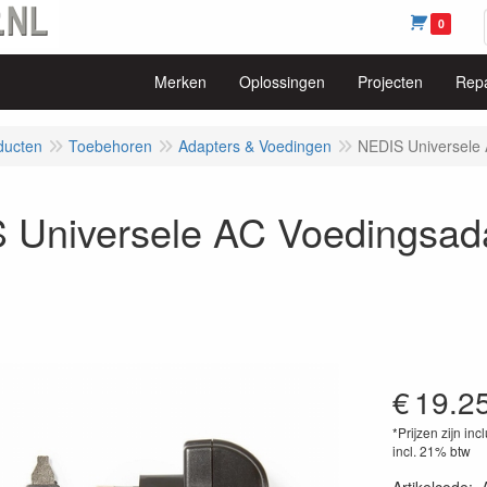
0
Merken
Oplossingen
Projecten
Repa
ducten
Toebehoren
Adapters & Voedingen
NEDIS Universele
 Universele AC Voedingsada
€
19.2
*Prijzen zijn inc
incl. 21% btw