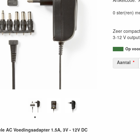
Artikelcode
:
54128102671
0 ster(ren) m
Zeer compacte
3-12 V output
Op voorr
Aantal
le AC Voedingsadapter 1.5A, 3V - 12V DC