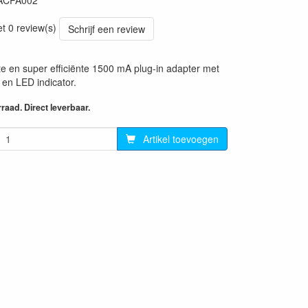
ACPA002
56
et 0 review(s)
Schrijf een review
 en super efficiënte 1500 mA plug-in adapter met
 en LED indicator.
aad. Direct leverbaar.
Artikel toevoegen