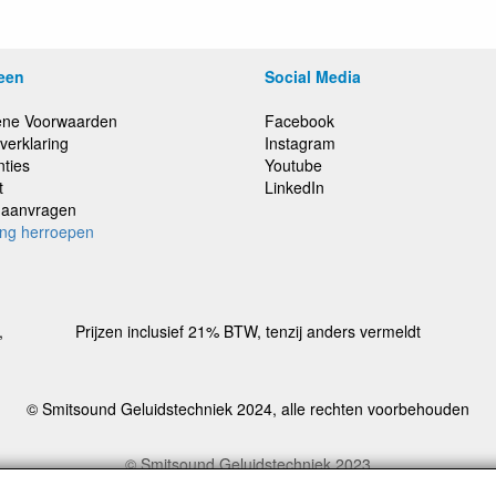
een
Social Media
ne Voorwaarden
Facebook
verklaring
Instagram
nties
Youtube
t
LinkedIn
e aanvragen
ing herroepen
,
Prijzen inclusief 21% BTW, tenzij anders vermeldt
© Smitsound Geluidstechniek 2024, alle rechten voorbehouden
© Smitsound Geluidstechniek 2023
estellingen binnen Nederland, ongeacht gewicht, worden voor €6,95 ve