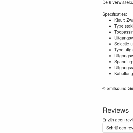
De 6 verwisselb
Specificaties:
Kleur: Zw
Type stek
Toepassin
Uitgangsv
Selectie 
Type uitg
Uitgangs
Spanning:
Uitgangss
Kabelleng
© Smitsound Ge
Reviews
Er zijn geen rev
Schrijf een re