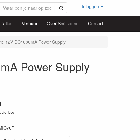
Inloggen
Zoeken
raties
Verhuur
Over Smitsound
Contact
ie 12V DC1000mA Power Supply
mA Power Supply
0
lusief btw
MIC70P
35