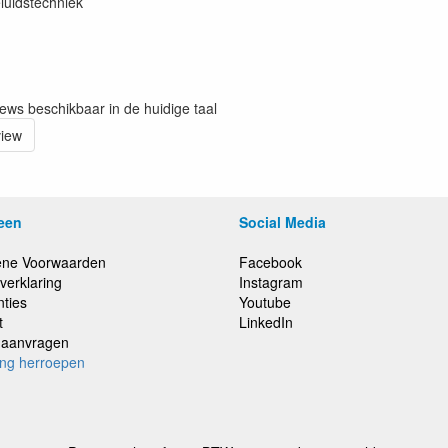
luidstechniek
iews beschikbaar in de huidige taal
view
een
Social Media
ne Voorwaarden
Facebook
verklaring
Instagram
nties
Youtube
t
LinkedIn
e aanvragen
ing herroepen