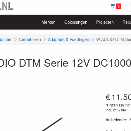
0
Merken
Oplossingen
Projecten
Repa
ducten
Toebehoren
Adapters & Voedingen
W AUDIO DTM Ser
IO DTM Serie 12V DC1000
€
11.5
*Prijzen zijn inc
incl. 21% btw
Artikelcode
:
07594785517