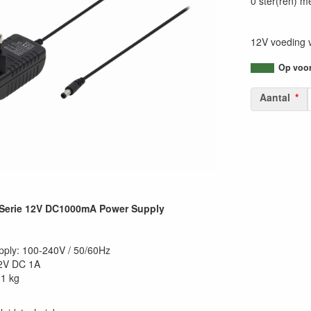
0 ster(ren) m
12V voeding 
Op voorr
Aantal
erie 12V DC1000mA Power Supply
ply: 100-240V / 50/60Hz
12V DC 1A
.1 kg