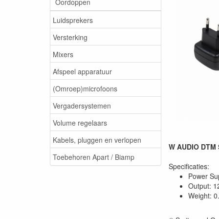
Oordoppen
Luidsprekers
Versterking
Mixers
Afspeel apparatuur
(Omroep)microfoons
Vergadersystemen
Volume regelaars
Kabels, pluggen en verlopen
W AUDIO DTM S
Toebehoren Apart / Biamp
Specificaties:
Power Sup
Output: 
Weight: 0