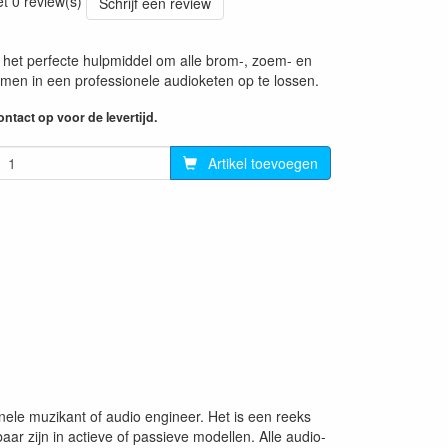
et 0 review(s)
Schrijf een review
 het perfecte hulpmiddel om alle brom-, zoem- en
men in een professionele audioketen op te lossen.
ntact op voor de levertijd.
Artikel toevoegen
nele muzikant of audio engineer. Het is een reeks
ar zijn in actieve of passieve modellen. Alle audio-