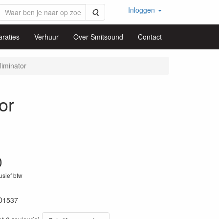
Inloggen
Zoeken
raties
Verhuur
Over Smitsound
Contact
iminator
or
0
lusief btw
D1537
51