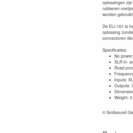
oplossingen zij
rubberen voetje
worden gebruikt 
De ELI-101 is h
oplossing zonde
connectoren die
Specificaties:
No power 
XLR in- a
Road proo
Frequency
Inputs: X
Outputs:
Dimensio
Weight: 0
© Smitsound Ge