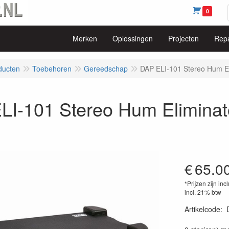
0
Merken
Oplossingen
Projecten
Repa
ducten
Toebehoren
Gereedschap
DAP ELI-101 Stereo Hum El
LI-101 Stereo Hum Eliminat
€
65.0
*Prijzen zijn inc
incl. 21% btw
Artikelcode
:
87177483366