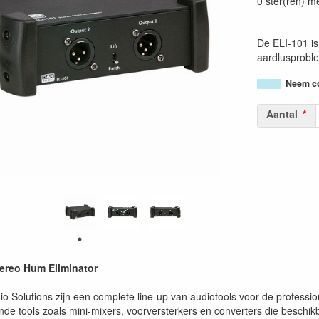
0 ster(ren) m
De ELI-101 is
aardlusproble
Neem co
Aantal
ereo Hum Eliminator
 Solutions zijn een complete line-up van audiotools voor de professio
de tools zoals mini-mixers, voorversterkers en converters die beschikba