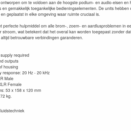
n ontworpen om te voldoen aan de hoogste podium- en audio-eisen en
s en gemakkelijk toegankelijke bedieningselementen. De units hebben oo
en geplaatst in elke omgeving waar ruimte cruciaal is.
et perfecte hulpmiddel om alle brom-, zoem- en aardlusproblemen in ee
r stroom, wat betekent dat het overal kan worden toegepast zonder dat 
 altijd betrouwbare verbindingen garanderen.
supply required
nd outputs
f housing
 response: 20 Hz - 20 kHz
LR Male
 XLR Female
ns: 53 x 158 x 120 mm
.72 kg.
luidstechniek