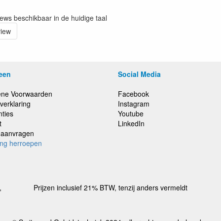
iews beschikbaar in de huidige taal
view
een
Social Media
ne Voorwaarden
Facebook
verklaring
Instagram
nties
Youtube
t
LinkedIn
e aanvragen
ing herroepen
,
Prijzen inclusief 21% BTW, tenzij anders vermeldt