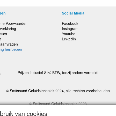
een
Social Media
ne Voorwaarden
Facebook
verklaring
Instagram
nties
Youtube
t
LinkedIn
e aanvragen
ing herroepen
,
Prijzen inclusief 21% BTW, tenzij anders vermeldt
© Smitsound Geluidstechniek 2024, alle rechten voorbehouden
© Smitsound Geluidstechniek 2023
estellingen binnen Nederland, ongeacht gewicht, worden voor €6,95 ve
ruik van cookies