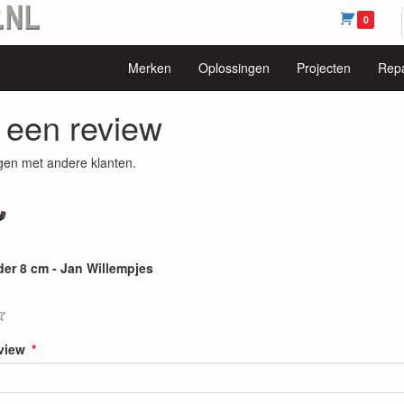
0
Merken
Oplossingen
Projecten
Repa
f een review
gen met andere klanten.
der 8 cm - Jan Willempjes
☆
eview