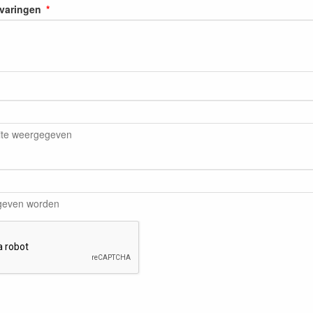
rvaringen
ite weergegeven
egeven worden