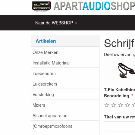
Naar de WEBSHOP
Schrij
Artikelen
Onze Merken
Deel uw ervarin
Installatie Materiaal
Toebehoren
Luidsprekers
T-Fix Kabelbin
Versterking
Beoordeling
☆
☆
☆
☆
Mixers
Afspeel apparatuur
Titel van uw r
(Omroep)microfoons