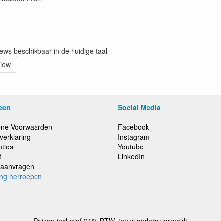
iews beschikbaar in de huidige taal
view
een
Social Media
ne Voorwaarden
Facebook
verklaring
Instagram
nties
Youtube
t
LinkedIn
e aanvragen
ing herroepen
,
Prijzen inclusief 21% BTW, tenzij anders vermeldt