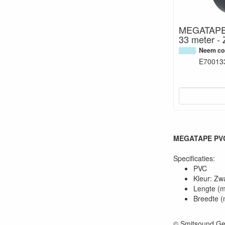
MEGATAPE
33 meter - 
Neem con
E70013
MEGATAPE PVC
Specificaties:
PVC
Kleur: Zwa
Lengte (m
Breedte 
© Smitsound Ge