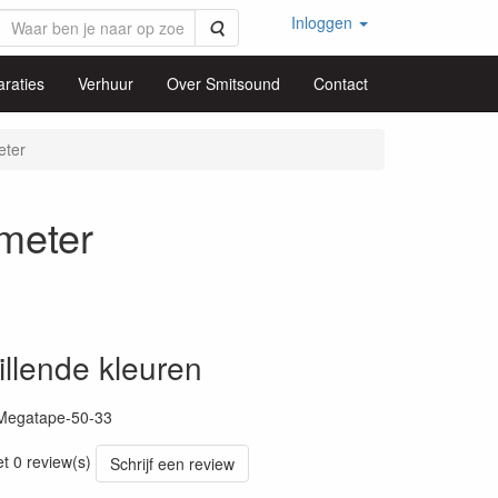
Inloggen
Zoeken
raties
Verhuur
Over Smitsound
Contact
ter
meter
illende kleuren
Megatape-50-33
et 0 review(s)
Schrijf een review