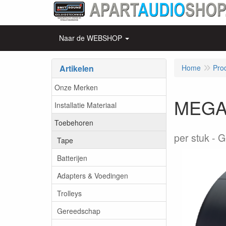
Naar de WEBSHOP
Artikelen
Home
Pro
Onze Merken
MEGAT
Installatie Materiaal
Toebehoren
per stuk
G
Tape
Batterijen
Adapters & Voedingen
Trolleys
Gereedschap