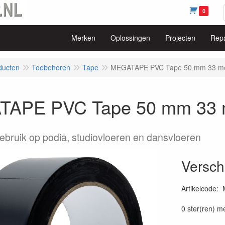
0
Merken
Oplossingen
Projecten
Repa
ducten
Toebehoren
Tape
MEGATAPE PVC Tape 50 mm 33 me
APE PVC Tape 50 mm 33 
ebruik op podia, studiovloeren en dansvloeren
Versch
Artikelcode
:
0 ster(ren) m