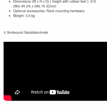
Dimensions (W x H x D) ( height with rubber feet ): 210
(W)x 95 (H) x 266.76 (D)mm
Optional accessories: Rack mounting hardware
Weight: 3,5 kg
© Smitsound Geluidstechniek