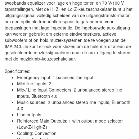
tweebands equalizer voor lage en hoge tonen en 70 V/100 V
tapinstellingen. Met de Hi-Z- en Lo-Z-keuzeschakelaar kunt u het
uitgangssignaal volledig scheiden van de uitgangstransformator
om een ​​optimale frequentierespons te garanderen voor
toepassingen met lage impedantie. De ingebouwde aux-uitgang
kan worden gebruikt om externe eindversterkers, actieve
subwoofers of on-hold muzieksystemen toe te voegen aan de
IMA 240. Je kunt er ook voor kiezen om de hele mix of alleen de
geselecteerde muzieksignaalbron naar de aux-uitgang te sturen
met de muziekmix-keuzeschakelaar.
Specificaties:
Emergency input: 1 balanced line input
Mic/ line inputs: 2
Mic-/ Line Input Connectors: 2 unbalanced stereo line
inputs, Bluetooth 4.0
Music sources: 2 unbalanced stereo line inputs, Bluetooth
4.0
Line outputs: 1
Reinforced Main Outputs: 1 with output mode selector
(Low-Z/High-Z)
Cooling: Convection