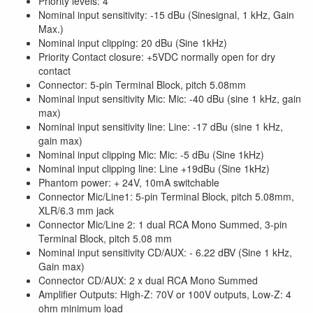
Priority levels: 4
Nominal input sensitivity: -15 dBu (Sinesignal, 1 kHz, Gain
Max.)
Nominal input clipping: 20 dBu (Sine 1kHz)
Priority Contact closure: +5VDC normally open for dry
contact
Connector: 5-pin Terminal Block, pitch 5.08mm
Nominal input sensitivity Mic: Mic: -40 dBu (sine 1 kHz, gain
max)
Nominal input sensitivity line: Line: -17 dBu (sine 1 kHz,
gain max)
Nominal input clipping Mic: Mic: -5 dBu (Sine 1kHz)
Nominal input clipping line: Line +19dBu (Sine 1kHz)
Phantom power: + 24V, 10mA switchable
Connector Mic/Line1: 5-pin Terminal Block, pitch 5.08mm,
XLR/6.3 mm jack
Connector Mic/Line 2: 1 dual RCA Mono Summed, 3-pin
Terminal Block, pitch 5.08 mm
Nominal input sensitivity CD/AUX: - 6.22 dBV (Sine 1 kHz,
Gain max)
Connector CD/AUX: 2 x dual RCA Mono Summed
Amplifier Outputs: High-Z: 70V or 100V outputs, Low-Z: 4
ohm minimum load