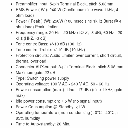
Preamplifier input: 5-pin Terminal Block, pitch 5.08mm
RMS Power ( W ): 240 W (Continuous sine wave 1kHz, 4
ohm load)
Power ( Peak ) (W): 250W (100 msec sine 1kHz Burst @ 4
ohm load) Peak Limiter
Frequency range: 20 Hz - 20 kHz (LO-Z, -3 dB), 60 Hz - 20
kHz (HI-Z, -3 dB)
Tone controlBass: +/-10 dB (100 Hz)
Tone control Treble: +/-10 dB (10 kHz)
Protection circuits: Audio Limiter, over-current, short circuit,
thermal overload
Connector AUX-output: 3-pin Terminal Block, pitch 5.08 mm
Maximum gain: 22 dB
Type: Switching power supply
Operating voltage: 100 V AC - 240 V AC, 50 - 60 Hz
Power consumption (max.): Line: -17 dBu (sine 1 kHz, gain
max)
Idle power consumption: 7.5 W (no signal input)
Power Consumption @ Standby: <1 W
Operating temperature ( non-condensing ): 0°C - 40°C; <
85% humidity
Time to Auto-standby: 20 Min.