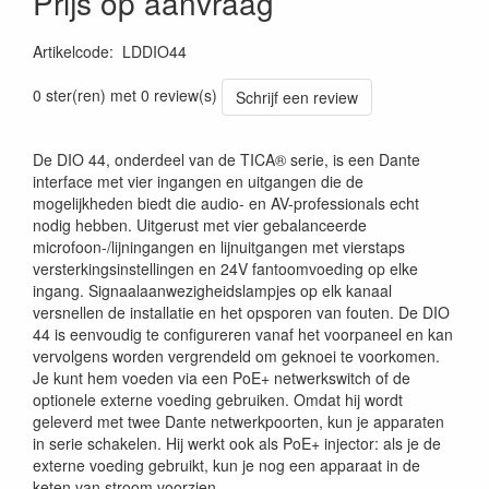
Prijs op aanvraag
Artikelcode
:
LDDIO44
4049521786297
0 ster(ren) met 0 review(s)
Schrijf een review
De DIO 44, onderdeel van de TICA® serie, is een Dante
interface met vier ingangen en uitgangen die de
mogelijkheden biedt die audio- en AV-professionals echt
nodig hebben. Uitgerust met vier gebalanceerde
microfoon-/lijningangen en lijnuitgangen met vierstaps
versterkingsinstellingen en 24V fantoomvoeding op elke
ingang. Signaalaanwezigheidslampjes op elk kanaal
versnellen de installatie en het opsporen van fouten. De DIO
44 is eenvoudig te configureren vanaf het voorpaneel en kan
vervolgens worden vergrendeld om geknoei te voorkomen.
Je kunt hem voeden via een PoE+ netwerkswitch of de
optionele externe voeding gebruiken. Omdat hij wordt
geleverd met twee Dante netwerkpoorten, kun je apparaten
in serie schakelen. Hij werkt ook als PoE+ injector: als je de
externe voeding gebruikt, kun je nog een apparaat in de
keten van stroom voorzien.