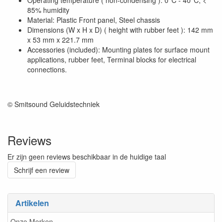
Operating temperature ( non-condensing ): 0°C - 40°C; <
85% humidity
Material: Plastic Front panel, Steel chassis
Dimensions (W x H x D) ( height with rubber feet ): 142 mm
x 53 mm x 221.7 mm
Accessories (included): Mounting plates for surface mount
applications, rubber feet, Terminal blocks for electrical
connections.
© Smitsound Geluidstechniek
Reviews
Er zijn geen reviews beschikbaar in de huidige taal
Schrijf een review
Artikelen
Onze Merken