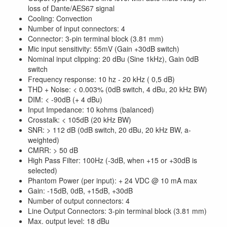
loss of Dante/AES67 signal
Cooling: Convection
Number of input connectors: 4
Connector: 3-pin terminal block (3.81 mm)
Mic input sensitivity: 55mV (Gain +30dB switch)
Nominal input clipping: 20 dBu (Sine 1kHz), Gain 0dB
switch
Frequency response: 10 hz - 20 kHz ( 0,5 dB)
THD + Noise: < 0.003% (0dB switch, 4 dBu, 20 kHz BW)
DIM: < -90dB (+ 4 dBu)
Input Impedance: 10 kohms (balanced)
Crosstalk: < 105dB (20 kHz BW)
SNR: > 112 dB (0dB switch, 20 dBu, 20 kHz BW, a-
weighted)
CMRR: > 50 dB
High Pass Filter: 100Hz (-3dB, when +15 or +30dB is
selected)
Phantom Power (per input): + 24 VDC @ 10 mA max
Gain: -15dB, 0dB, +15dB, +30dB
Number of output connectors: 4
Line Output Connectors: 3-pin terminal block (3.81 mm)
Max. output level: 18 dBu