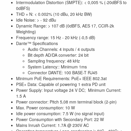
Intermodulation Distortion (SMPTE): < 0,005 % (-20dBFS to
0dBFS)
THD + N: < 0.002% (10 dBu, 20 kHz BW)
Idle Noise: > - 92 dBu
Dynamic Range: > 107 dB (0dBFS, AES 17, CCIR-2k
Weighting)
Frequency range: 15 Hz - 20 kHz (-0,5 dB)
Dante™ Specifications
Audio Channels: 4 inputs / 4 outputs
Bit depth AD/DA converter: 24 bit
Sampling frequency: 48 kHz
System Latency:: Minimum 1ms
Connector DANTE: 100 BASE-T RJ45
Minimum PoE Requirements: PoE+ IEEE 802.3at
PSE+ Data: Capable of powering 1 extra PD unit
Power Supply: Input voltage 24 V DC; Minimum Current:
1.5 A
Power connector: Pitch 5,08 mm terminal block (2-pin)
Max. Power consumption: 10 W
Idle power consumption: 7.5 W (no signal input)
Power Consumption with Secondary Port: 22 W
Mains Inrush Current: 1.7A @ 230V AC