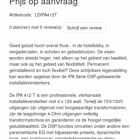
Prijs op aanvraag
Artikelcode
:
LDIPA412T
4049521409202
0 ster(ren) met 0 review(s)
Schrijf een review
Goed geluid hoort overal thuis - in de hotellobby, in
vergaderzalen, in scholen en gebedshuizen. De eisen
worden steeds hoger, niet alleen op het gebied van kwaliteit,
maar ook op het gebied van flexibiliteit. Permanent
geïnstalleerd en toch flexibel? Deze schijnbare tegenstelling
kan worden opgelost door de IPA Serie DSP-gebaseerde
installatieversterkers.
De IPA 412 T is een professionele, vierkanaals
installatieversterker met 4 x 120 watt. Terwijl de 70V/100V
uitgangen zijn uitgerust met hoogwaardige transformatoren,
zijn de laagohmige 4-Ohm uitgangen volledig
transformatorloos en garanderen ze de hoogst mogelijke
geluidskwaliteit. De DSP-functies omvatten onder andere een
parametrische EQ met bijpassende presets, dynamische
tools, een matrixmixer, prioriteitsbronselectie en delay.