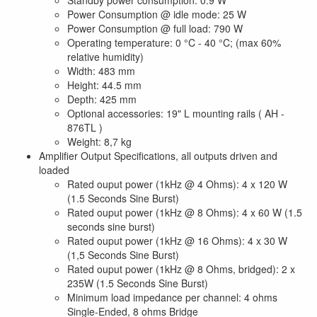
Standby power consumption: 0.9 W
Power Consumption @ idle mode: 25 W
Power Consumption @ full load: 790 W
Operating temperature: 0 °C - 40 °C; (max 60%
relative humidity)
Width: 483 mm
Height: 44.5 mm
Depth: 425 mm
Optional accessories: 19" L mounting rails ( AH -
876TL )
Weight: 8,7 kg
Amplifier Output Specifications, all outputs driven and
loaded
Rated ouput power (1kHz @ 4 Ohms): 4 x 120 W
(1.5 Seconds Sine Burst)
Rated ouput power (1kHz @ 8 Ohms): 4 x 60 W (1.5
seconds sine burst)
Rated ouput power (1kHz @ 16 Ohms): 4 x 30 W
(1,5 Seconds Sine Burst)
Rated ouput power (1kHz @ 8 Ohms, bridged): 2 x
235W (1.5 Seconds Sine Burst)
Minimum load impedance per channel: 4 ohms
Single-Ended, 8 ohms Bridge