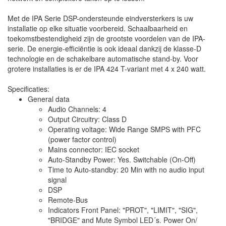
Met de IPA Serie DSP-ondersteunde eindversterkers is uw
installatie op elke situatie voorbereid. Schaalbaarheid en
toekomstbestendigheid zijn de grootste voordelen van de IPA-
serie. De energie-efficiëntie is ook ideaal dankzij de klasse-D
technologie en de schakelbare automatische stand-by. Voor
grotere installaties is er de IPA 424 T-variant met 4 x 240 watt.
Specificaties:
General data
Audio Channels: 4
Output Circuitry: Class D
Operating voltage: Wide Range SMPS with PFC
(power factor control)
Mains connector: IEC socket
Auto-Standby Power: Yes. Switchable (On-Off)
Time to Auto-standby: 20 Min with no audio input
signal
DSP
Remote-Bus
Indicators Front Panel: "PROT", "LIMIT", "SIG",
"BRIDGE" and Mute Symbol LED´s. Power On/