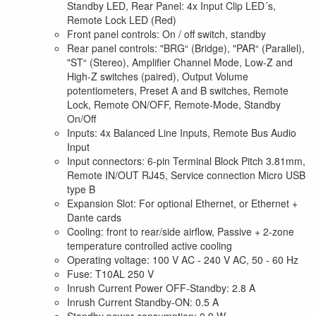
Standby LED, Rear Panel: 4x Input Clip LED´s,
Remote Lock LED (Red)
Front panel controls: On / off switch, standby
Rear panel controls: "BRG“ (Bridge), "PAR“ (Parallel),
"ST“ (Stereo), Amplifier Channel Mode, Low-Z and
High-Z switches (paired), Output Volume
potentiometers, Preset A and B switches, Remote
Lock, Remote ON/OFF, Remote-Mode, Standby
On/Off
Inputs: 4x Balanced Line Inputs, Remote Bus Audio
Input
Input connectors: 6-pin Terminal Block Pitch 3.81mm,
Remote IN/OUT RJ45, Service connection Micro USB
type B
Expansion Slot: For optional Ethernet, or Ethernet +
Dante cards
Cooling: front to rear/side airflow, Passive + 2-zone
temperature controlled active cooling
Operating voltage: 100 V AC - 240 V AC, 50 - 60 Hz
Fuse: T10AL 250 V
Inrush Current Power OFF-Standby: 2.8 A
Inrush Current Standby-ON: 0.5 A