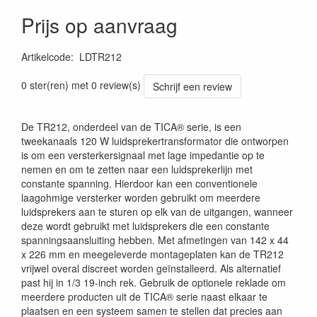
Prijs op aanvraag
Artikelcode
:
LDTR212
4049521893117
0 ster(ren) met 0 review(s)
Schrijf een review
De TR212, onderdeel van de TICA® serie, is een
tweekanaals 120 W luidsprekertransformator die ontworpen
is om een versterkersignaal met lage impedantie op te
nemen en om te zetten naar een luidsprekerlijn met
constante spanning. Hierdoor kan een conventionele
laagohmige versterker worden gebruikt om meerdere
luidsprekers aan te sturen op elk van de uitgangen, wanneer
deze wordt gebruikt met luidsprekers die een constante
spanningsaansluiting hebben. Met afmetingen van 142 x 44
x 226 mm en meegeleverde montageplaten kan de TR212
vrijwel overal discreet worden geïnstalleerd. Als alternatief
past hij in 1/3 19-inch rek. Gebruik de optionele reklade om
meerdere producten uit de TICA® serie naast elkaar te
plaatsen en een systeem samen te stellen dat precies aan