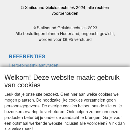
© Smitsound Geluidstechniek 2024, alle rechten
voorbehouden
© Smitsound Geluidstechniek 2023
Alle bestellingen binnen Nederland, ongeacht gewicht,
worden voor €6,95 verstuurd
REFERENTIES
Herroepingslink aanvragen
Welkom! Deze website maakt gebruik
van cookies
ALGEMENE VOORWAARDEN
Herroepingslink aanvragen
Leuk dat je onze site bezoekt. Geef hier aan welke cookies we
mogen plaatsen. De noodzakelijke cookies verzamelen geen
persoonsgegevens. De overige cookies helpen ons de site en je
bezoekerservaring te verbeteren. Ook helpen ze ons om onze
PRIVACYVERKLARING
producten beter bij je onder de aandacht te brengen. Ga je voor
Herroepingslink aanvragen
een optimaal werkende website inclusief alle voordelen? Vink dan
alle vakjes aan!