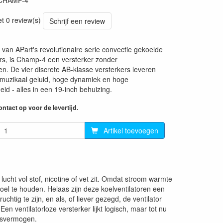
CHAMP-4
et 0 review(s)
Schrijf een review
 van APart's revolutionaire serie convectie gekoelde
rs, is Champ-4 een versterker zonder
en. De vier discrete AB-klasse versterkers leveren
muzikaal geluid, hoge dynamiek en hoge
id - alles in een 19-inch behuizing.
ntact op voor de levertijd.
Artikel toevoegen
ht vol stof, nicotine of vet zit. Omdat stroom warmte
oel te houden. Helaas zijn deze koelventilatoren een
htig te zijn, en als, of liever gezegd, de ventilator
Een ventilatorloze versterker lijkt logisch, maar tot nu
ngsvermogen.