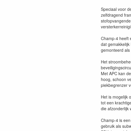
Speciaal voor d
zelfdragend fra
stofopvangende v
versterkerreini
Champ-4 heeft e
dat gemakkelijk
gemonteerd als v
Het stroombehee
beveiligingscirc
Met APC kan de 
hoog, schoon ve
piekbegrenzer vo
Het is mogelijk
tot een krachti
die afzonderlijk
Champ-4 is een 
gebruik als sub