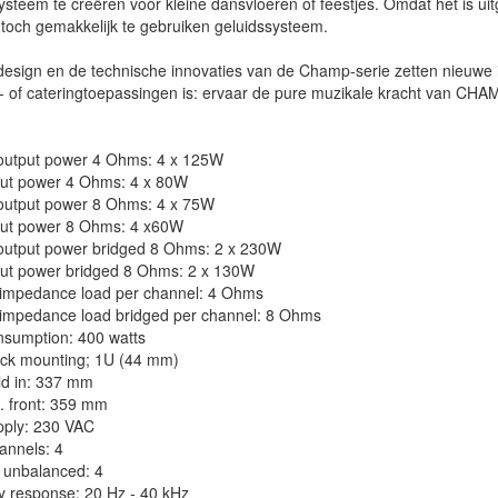
steem te creëren voor kleine dansvloeren of feestjes. Omdat het is uitg
 toch gemakkelijk te gebruiken geluidssysteem.
design en de technische innovaties van de Champ-serie zetten nieuwe in
s- of cateringtoepassingen is: ervaar de pure muzikale kracht van CHA
output power 4 Ohms: 4 x 125W
ut power 4 Ohms: 4 x 80W
output power 8 Ohms: 4 x 75W
ut power 8 Ohms: 4 x60W
output power bridged 8 Ohms: 2 x 230W
ut power bridged 8 Ohms: 2 x 130W
impedance load per channel: 4 Ohms
impedance load bridged per channel: 8 Ohms
sumption: 400 watts
ack mounting; 1U (44 mm)
ld in: 337 mm
l. front: 359 mm
pply: 230 VAC
annels: 4
t unbalanced: 4
 response: 20 Hz - 40 kHz