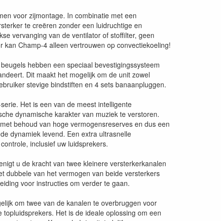
men voor zijmontage. In combinatie met een
sterker te creëren zonder een luidruchtige en
se vervanging van de ventilator of stoffilter, geen
or kan Champ-4 alleen vertrouwen op convectiekoeling!
re beugels hebben een speciaal bevestigingssysteem
ndeert. Dit maakt het mogelijk om de unit zowel
ebruiker stevige bindstiften en 4 sets banaanpluggen.
erie. Het is een van de meest intelligente
pische dynamische karakter van muziek te verstoren.
en, met behoud van hoge vermogensreserves en dus een
e dynamiek levend. Een extra ultrasnelle
ontrole, inclusief uw luidsprekers.
nigt u de kracht van twee kleinere versterkerkanalen
het dubbele van het vermogen van beide versterkers
eiding voor instructies om verder te gaan.
gelijk om twee van de kanalen te overbruggen voor
topluidsprekers. Het is de ideale oplossing om een