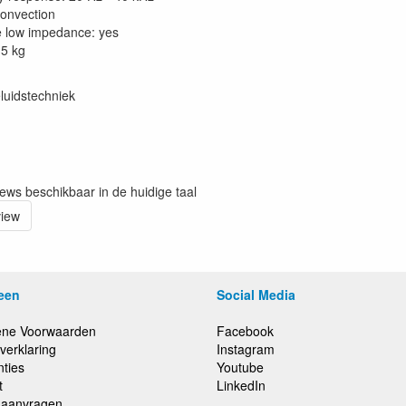
convection
e low impedance: yes
.5 kg
luidstechniek
iews beschikbaar in de huidige taal
view
een
Social Media
ne Voorwaarden
Facebook
verklaring
Instagram
nties
Youtube
t
LinkedIn
e aanvragen