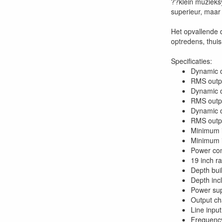
??klein muzieksy
superieur, maar
Het opvallende 
optredens, thui
Specificaties:
Dynamic 
RMS outp
Dynamic 
RMS outp
Dynamic 
RMS outp
Minimum 
Minimum 
Power con
19 inch r
Depth bui
Depth inc
Power su
Output ch
Line inpu
Frequency