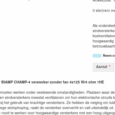
Artikelcode
:
0 ster(ren) m
Als onderdeel
eindversterke
koelventilator
hoogwaardig 
betrouwbaarhe
Neem co
Aantal
 BIAMP CHAMP-4 versterker zonder fan 4x125 W/4 ohm 1HE
 moeten werken onder veeleisende omstandigheden. Plaatsen waar de luc
n eindversterkers meestal ventilatoren om hun elektronische circuits k
ij het gebruik van krachtige versterkers. Ze hebben de neiging om luidruc
ge stofophoping, raakt de versterker oververhit en valt uiteindelijk uit. 
ee nooit te werken voor hoogwaardige versterkers met een hoog uitga