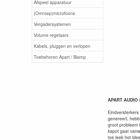
Afspeel apparatuur
(Omroep)microfoons
Vergadersystemen
Volume regelaars
Kabels, pluggen en verlopen
Toebehoren Apart / Biamp
APART AUDIO /
Eindversterkers
genereert, hebbe
groot probleem b
kapot gaat vanwe
toe leek het id