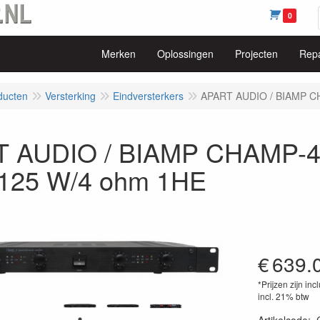
0
Merken
Oplossingen
Projecten
Repa
ducten
Versterking
Eindversterkers
APART AUDIO / BIAMP CH
 AUDIO / BIAMP CHAMP-4 v
x125 W/4 ohm 1HE
€
639.
*Prijzen zijn inc
incl. 21% btw