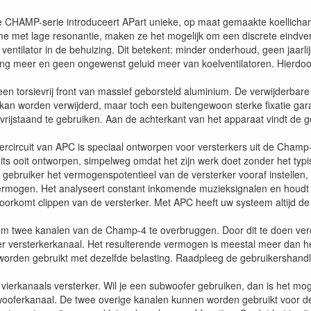
e CHAMP-serie introduceert APart unieke, op maat gemaakte koellicha
me met lage resonantie, maken ze het mogelijk om een discrete eindver
entilator in de behuizing. Dit betekent: minder onderhoud, geen jaarlijk
ging meer en geen ongewenst geluid meer van koelventilatoren. Hierdo
en torsievrij front van massief geborsteld aluminium. De verwijderba
 kan worden verwijderd, maar toch een buitengewoon sterke fixatie gara
rijstaand te gebruiken. Aan de achterkant van het apparaat vindt de g
rcircuit van APC is speciaal ontworpen voor versterkers uit de Champ-s
uits ooit ontworpen, simpelweg omdat het zijn werk doet zonder het ty
gebruiker het vermogenspotentieel van de versterker vooraf instell
rmogen. Het analyseert constant inkomende muzieksignalen en houdt d
orkomt clippen van de versterker. Met APC heeft uw systeem altijd de c
 om twee kanalen van de Champ-4 te overbruggen. Door dit te doen vere
ger versterkerkanaal. Het resulterende vermogen is meestal meer dan 
 worden gebruikt met dezelfde belasting. Raadpleeg de gebruikershandl
vierkanaals versterker. Wil je een subwoofer gebruiken, dan is het mo
wooferkanaal. De twee overige kanalen kunnen worden gebruikt voor de 