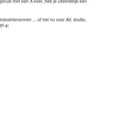
erust met een X-over, heb je uiteindelijk een
dustrienormen ... of het nu voor AV, studio,
MP-4!