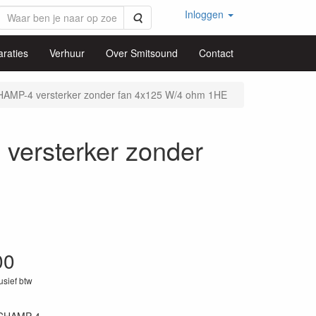
Inloggen
Zoeken
raties
Verhuur
Over Smitsound
Contact
AMP-4 versterker zonder fan 4x125 W/4 ohm 1HE
ersterker zonder
00
lusief btw