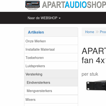
Naar de WEBSHOP
Artikelen
Home
Pro
Onze Merken
APART
Installatie Materiaal
fan 4
Toebehoren
Luidsprekers
per stuk
Versterking
Eindversterkers
Mengversterkers
Mixers