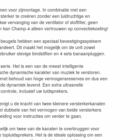
men voor zijmontage. In combinatie met een
sterker te creëren zonder een luidruchtige en
se vervanging van de ventilator of stoffilter, geen
or kan Champ-4 alleen vertrouwen op convectiekoeling!
re beugels hebben een speciaal bevestigingssysteem
ndeert. Dit maakt het mogelijk om de unit zowel
ebruiker stevige bindstiften en 4 sets banaanpluggen.
erie. Het is een van de meest intelligente
pische dynamische karakter van muziek te verstoren.
en, met behoud van hoge vermogensreserves en dus een
e dynamiek levend. Een extra ultrasnelle
ontrole, inclusief uw luidsprekers.
nigt u de kracht van twee kleinere versterkerkanalen
het dubbele van het vermogen van beide versterkers
eiding voor instructies om verder te gaan.
gelijk om twee van de kanalen te overbruggen voor
topluidsprekers. Het is de ideale oplossing om een