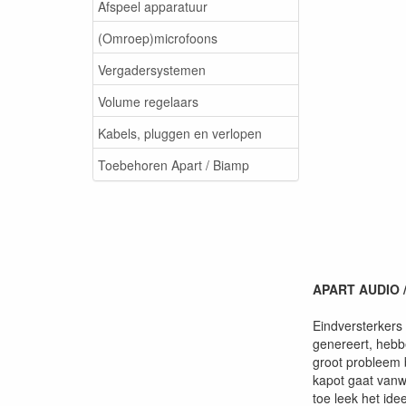
Afspeel apparatuur
(Omroep)microfoons
Vergadersystemen
Volume regelaars
Kabels, pluggen en verlopen
Toebehoren Apart / Biamp
APART AUDIO /
Eindversterkers
genereert, hebbe
groot probleem b
kapot gaat vanwe
toe leek het id