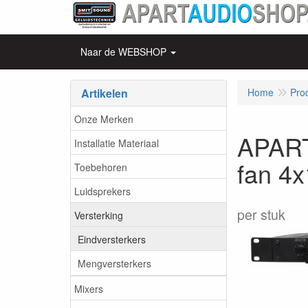
Naar de WEBSHOP
Artikelen
Home
Pro
Onze Merken
APART
Installatie Materiaal
fan 4
Toebehoren
Luidsprekers
per stuk
Versterking
Eindversterkers
Mengversterkers
Mixers