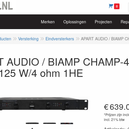
0
Merken
Oplossingen
Projecten
Repa
ducten
Versterking
Eindversterkers
APART AUDIO / BIAMP CH
 AUDIO / BIAMP CHAMP-4 v
x125 W/4 ohm 1HE
€
639.
*Prijzen zijn inc
incl. 21% btw