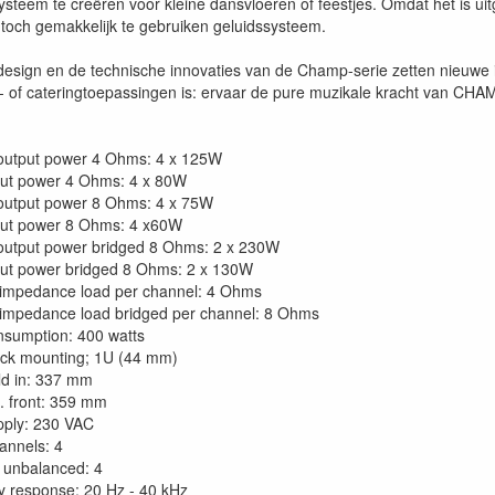
steem te creëren voor kleine dansvloeren of feestjes. Omdat het is uitg
 toch gemakkelijk te gebruiken geluidssysteem.
design en de technische innovaties van de Champ-serie zetten nieuwe in
s- of cateringtoepassingen is: ervaar de pure muzikale kracht van CHA
output power 4 Ohms: 4 x 125W
ut power 4 Ohms: 4 x 80W
output power 8 Ohms: 4 x 75W
ut power 8 Ohms: 4 x60W
output power bridged 8 Ohms: 2 x 230W
ut power bridged 8 Ohms: 2 x 130W
impedance load per channel: 4 Ohms
impedance load bridged per channel: 8 Ohms
sumption: 400 watts
ack mounting; 1U (44 mm)
ld in: 337 mm
l. front: 359 mm
pply: 230 VAC
annels: 4
t unbalanced: 4
 response: 20 Hz - 40 kHz