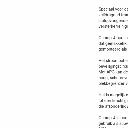
Speciaal voor d
zelfdragend fra
stofopvangende v
versterkerreini
Champ-4 heeft e
dat gemakkelijk
gemonteerd als v
Het stroombehee
beveiligingscirc
Met APC kan de 
hoog, schoon ve
piekbegrenzer vo
Het is mogelijk
tot een krachti
die afzonderlijk
Champ-4 is een 
gebruik als sub