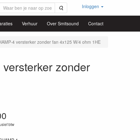
Inloggen
Zoeken
raties
Verhuur
Over Smitsound
Contact
AMP-4 versterker zonder fan 4x125 W/4 ohm 1HE
ersterker zonder
00
lusief btw