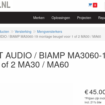
0
Merken
Oplossingen
Projecten
Repa
ducten
Versterking
Mengversterkers
DIO / BIAMP MA3060-19 montage beugel voor 1 of 2 MA30 / MA60
 AUDIO / BIAMP MA3060-1
1 of 2 MA30 / MA60
€
45.0
*Prijzen zijn inc
incl. 21% btw