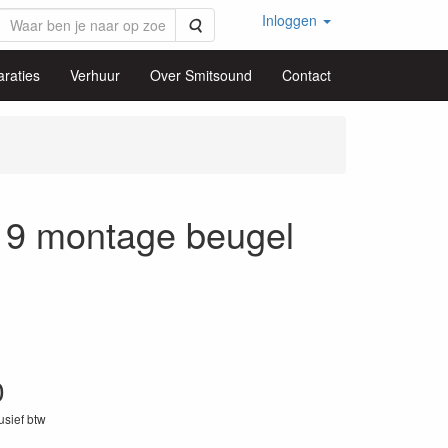
Inloggen
Zoeken
raties
Verhuur
Over Smitsound
Contact
9 montage beugel
0
lusief btw