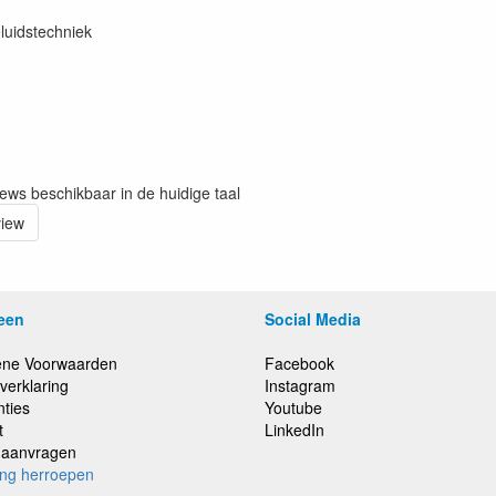
luidstechniek
iews beschikbaar in de huidige taal
view
een
Social Media
ne Voorwaarden
Facebook
verklaring
Instagram
nties
Youtube
t
LinkedIn
e aanvragen
ing herroepen