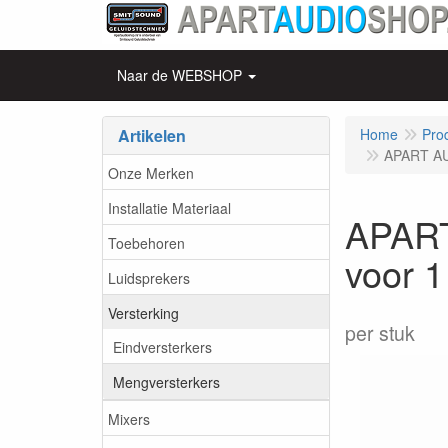
Naar de WEBSHOP
Artikelen
Home
Pro
APART AU
Onze Merken
Installatie Materiaal
APART
Toebehoren
voor 
Luidsprekers
Versterking
per stuk
Eindversterkers
Mengversterkers
Mixers