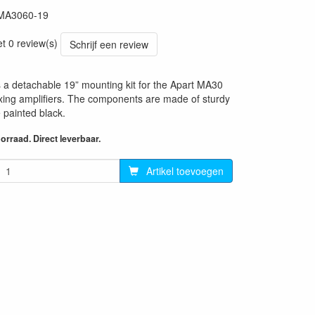
MA3060-19
et 0 review(s)
Schrijf een review
a detachable 19” mounting kit for the Apart MA30
ing amplifiers. The components are made of sturdy
 painted black.
rraad. Direct leverbaar.
Artikel toevoegen